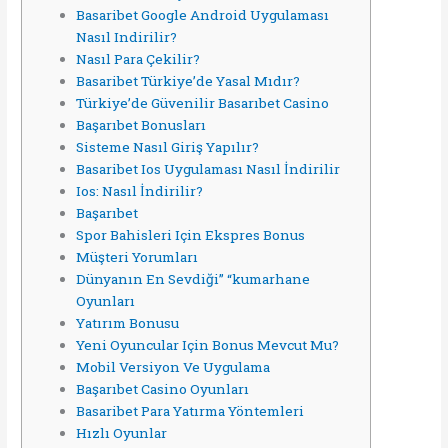
Basaribet Google Android Uygulaması
Nasıl Indirilir?
Nasıl Para Çekilir?
Basaribet Türkiye’de Yasal Mıdır?
Türkiye’de Güvenilir Basarıbet Casino
Başarıbet Bonusları
Sisteme Nasıl Giriş Yapılır?
Basaribet Ios Uygulaması Nasıl İndirilir
Ios: Nasıl İndirilir?
Başarıbet
Spor Bahisleri Için Ekspres Bonus
Müşteri Yorumları
Dünyanın En Sevdiği” “kumarhane
Oyunları
Yatırım Bonusu
Yeni Oyuncular Için Bonus Mevcut Mu?
Mobil Versiyon Ve Uygulama
Başarıbet Casino Oyunları
Basaribet Para Yatırma Yöntemleri
Hızlı Oyunlar