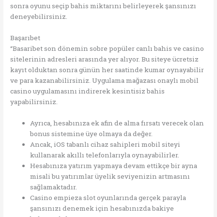
sonra oyunu seçip bahis miktarını belirleyerek şansınızı
deneyebilirsiniz.
Başarıbet
“Basaribet son dönemin sobre popüler canlı bahis ve casino
sitelerinin adresleri arasında yer alıyor. Bu siteye ücretsiz
kayıt olduktan sonra günün her saatinde kumar oynayabilir
ve para kazanabilirsiniz. Uygulama mağazası onaylı mobil
casino uygulamasını indirerek kesintisiz bahis
yapabilirsiniz.
Ayrıca, hesabınıza ek afin de alma fırsatı verecek olan
bonus sistemine üye olmaya da değer.
Ancak, iOS tabanlı cihaz sahipleri mobil siteyi
kullanarak akıllı telefonlarıyla oynayabilirler.
Hesabınıza yatırım yapmaya devam ettikçe bir ayna
misali bu yatırımlar üyelik seviyenizin artmasını
sağlamaktadır.
Casino empieza slot oyunlarında gerçek parayla
şansınızı denemek için hesabınızda bakiye