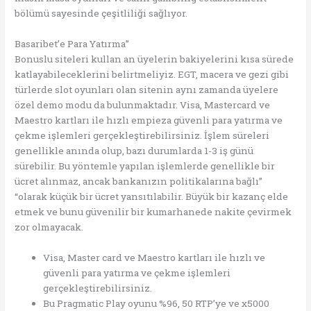
bölümü sayesinde çeşitliliği sağlıyor.
Basaribet’e Para Yatırma”
Bonuslu siteleri kullan an üyelerin bakiyelerini kısa sürede
katlayabileceklerini belirtmeliyiz. EGT, macera ve gezi gibi
türlerde slot oyunları olan sitenin aynı zamanda üyelere
özel demo modu da bulunmaktadır. Visa, Mastercard ve
Maestro kartları ile hızlı empieza güvenli para yatırma ve
çekme işlemleri gerçekleştirebilirsiniz. İşlem süreleri
genellikle anında olup, bazı durumlarda 1-3 iş günü
sürebilir. Bu yöntemle yapılan işlemlerde genellikle bir
ücret alınmaz, ancak bankanızın politikalarına bağlı”
“olarak küçük bir ücret yansıtılabilir. Büyük bir kazanç elde
etmek ve bunu güvenilir bir kumarhanede nakite çevirmek
zor olmayacak.
Visa, Master card ve Maestro kartları ile hızlı ve
güvenli para yatırma ve çekme işlemleri
gerçekleştirebilirsiniz.
Bu Pragmatic Play oyunu %96, 50 RTP’ye ve x5000