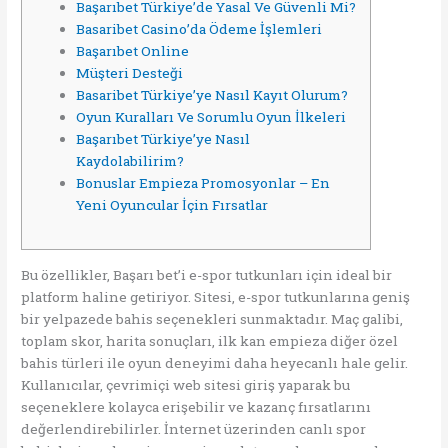
Başarıbet Türkiye’de Yasal Ve Güvenli Mi?
Basaribet Casino’da Ödeme İşlemleri
Başarıbet Online
Müşteri Desteği
Basaribet Türkiye’ye Nasıl Kayıt Olurum?
Oyun Kuralları Ve Sorumlu Oyun İlkeleri
Başarıbet Türkiye’ye Nasıl
Kaydolabilirim?
Bonuslar Empieza Promosyonlar – En
Yeni Oyuncular İçin Fırsatlar
Bu özellikler, Başarı bet’i e-spor tutkunları için ideal bir
platform haline getiriyor. Sitesi, e-spor tutkunlarına geniş
bir yelpazede bahis seçenekleri sunmaktadır. Maç galibi,
toplam skor, harita sonuçları, ilk kan empieza diğer özel
bahis türleri ile oyun deneyimi daha heyecanlı hale gelir.
Kullanıcılar, çevrimiçi web sitesi giriş yaparak bu
seçeneklere kolayca erişebilir ve kazanç fırsatlarını
değerlendirebilirler. İnternet üzerinden canlı spor