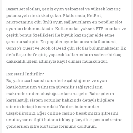
BaşarıBet slotları, geniş oyun yelpazesi ve yüksek kazanç
potansiyeli ile dikkat çeker. Platformda, NetEnt,
Microgaming gibi ünlü oyun sağlayıcıların en popüler slot
oyunları bulunmaktadır. Kullanıcılar, yüksek RTP oranları ve
çeşitli bonus özellikleri ile büyük kazançlar elde etme
şansına sahiptir. En popüler oyunlar arasında Starburst,
Gonzo’s Quest ve Book of Dead gibi slotlar bulunmaktadır. İlk
defa Başarıbet’e giriş yapacak kullanıcıların sadece birkaç
dakikalık işlem adımıyla kayıt olması mümkündür.
Ios: Nasıl İndirilir?
Bu, yalnızca lisanslı ürünlerle çalıştığımız ve oyun
kataloğumuzun yalnızca güvenilir sağlayıcıların
makinelerinden oluştuğu anlamına gelir. Bahisçilerin
karşılaştığı sistem sorunlar hakkında detaylı bilgilere
sitenin betagt kısmındaki Yardım butonundan
ulaşabilirsiniz. Eğer online casino hesabınızın şifresini
unuttuysanız ilgili butona tıklayıp kayıtlı e-posta adresine
gönderilen şifre kurtarma formunu doldurun.