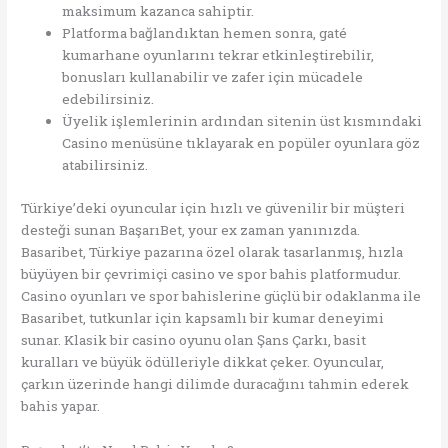
maksimum kazanca sahiptir.
Platforma bağlandıktan hemen sonra, gaté
kumarhane oyunlarını tekrar etkinleştirebilir,
bonusları kullanabilir ve zafer için mücadele
edebilirsiniz.
Üyelik işlemlerinin ardından sitenin üst kısmındaki
Casino menüsüne tıklayarak en popüler oyunlara göz
atabilirsiniz.
Türkiye’deki oyuncular için hızlı ve güvenilir bir müşteri
desteği sunan BaşarıBet, your ex zaman yanınızda.
Basaribet, Türkiye pazarına özel olarak tasarlanmış, hızla
büyüyen bir çevrimiçi casino ve spor bahis platformudur.
Casino oyunları ve spor bahislerine güçlü bir odaklanma ile
Basaribet, tutkunlar için kapsamlı bir kumar deneyimi
sunar. Klasik bir casino oyunu olan Şans Çarkı, basit
kuralları ve büyük ödülleriyle dikkat çeker. Oyuncular,
çarkın üzerinde hangi dilimde duracağını tahmin ederek
bahis yapar.