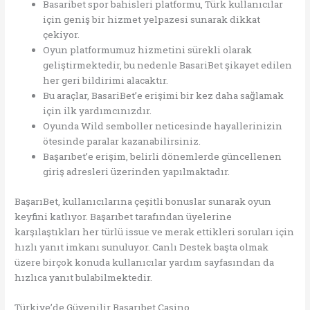
Basaribet spor bahisleri platformu, Türk kullanıcılar
için geniş bir hizmet yelpazesi sunarak dikkat
çekiyor.
Oyun platformumuz hizmetini sürekli olarak
geliştirmektedir, bu nedenle BasariBet şikayet edilen
her geri bildirimi alacaktır.
Bu araçlar, BasariBet’e erişimi bir kez daha sağlamak
için ilk yardımcınızdır.
Oyunda Wild semboller neticesinde hayallerinizin
ötesinde paralar kazanabilirsiniz.
Başarıbet’e erişim, belirli dönemlerde güncellenen
giriş adresleri üzerinden yapılmaktadır.
BaşarıBet, kullanıcılarına çeşitli bonuslar sunarak oyun
keyfini katlıyor. Başarıbet tarafından üyelerine
karşılaştıkları her türlü issue ve merak ettikleri soruları için
hızlı yanıt imkanı sunuluyor. Canlı Destek başta olmak
üzere birçok konuda kullanıcılar yardım sayfasından da
hızlıca yanıt bulabilmektedir.
Türkiye’de Güvenilir Basarıbet Casino