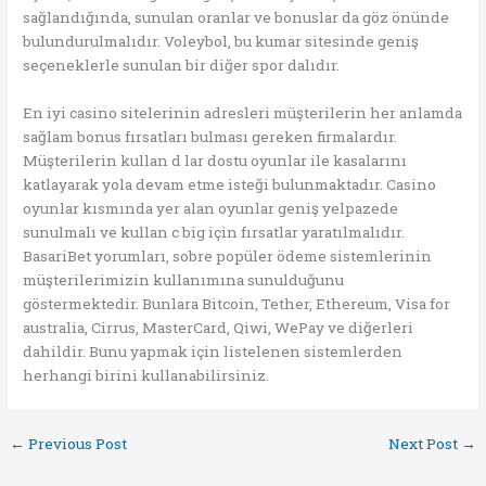
sağlandığında, sunulan oranlar ve bonuslar da göz önünde
bulundurulmalıdır. Voleybol, bu kumar sitesinde geniş
seçeneklerle sunulan bir diğer spor dalıdır.
En iyi casino sitelerinin adresleri müşterilerin her anlamda
sağlam bonus fırsatları bulması gereken firmalardır.
Müşterilerin kullan d lar dostu oyunlar ile kasalarını
katlayarak yola devam etme isteği bulunmaktadır. Casino
oyunlar kısmında yer alan oyunlar geniş yelpazede
sunulmalı ve kullan c big için fırsatlar yaratılmalıdır.
BasariBet yorumları, sobre popüler ödeme sistemlerinin
müşterilerimizin kullanımına sunulduğunu
göstermektedir. Bunlara Bitcoin, Tether, Ethereum, Visa for
australia, Cirrus, MasterCard, Qiwi, WePay ve diğerleri
dahildir. Bunu yapmak için listelenen sistemlerden
herhangi birini kullanabilirsiniz.
←
Previous Post
Next Post
→