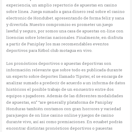
experiencia, un amplio repertorio de apuestas en casino
sobre línea. Juega sumado a gana dinero real sobre el casino
electronic de Hondubet. apresentando de forma feliz y sana
y divertida. Nuestro compromiso es prometer un juego
lawful y seguro, por somos una casa de apuestas on-line con
licencias sobre loterías nacionales. Finalmente, en disfruta
a partir de Paniplay los mas recomendables eventos
deportivos para fútbol club motagua en vivo.
Los pronósticos deportivos o apuestas deportivas son
información relevante que sobre todo es publicada durante
un experto sobre deportes llamado Tipster, el se encarga de
analizar sumado a predecir de acuerdo a un informa de datos
históricos el posible trabajo de un encuentro entre dos
equipos o jugadores. Además de las diferentes modalidades
de apuestas, en” “are generally plataforma de Paniplay
Honduras también contamos con gran horrores y variedad
para juegos de on line casino online y juegos de casino
durante vivo, así asi como premiaciones. En ecuabet podrás
encontrar distintas pronósticos deportivos o pauestas