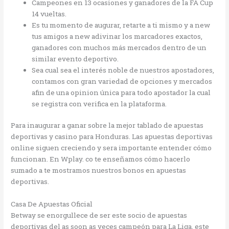
Campeones en 13 ocasiones y ganadores de la FA Cup
14 vueltas.
Es tu momento de augurar, retarte a ti mismo y a new
tus amigos a new adivinar los marcadores exactos,
ganadores con muchos más mercados dentro de un
similar evento deportivo.
Sea cual sea el interés noble de nuestros apostadores,
contamos con gran variedad de opciones y mercados
afin de una opinion única para todo apostador la cual
se registra con verifica en la plataforma.
Para inaugurar a ganar sobre la mejor tablado de apuestas
deportivas y casino para Honduras. Las apuestas deportivas
online siguen creciendo y sera importante entender cómo
funcionan. En Wplay. co te enseñamos cómo hacerlo
sumado a te mostramos nuestros bonos en apuestas
deportivas.
Casa De Apuestas Oficial
Betway se enorgullece de ser este socio de apuestas
deportivas del as soon as veces campeón para La Liga, este