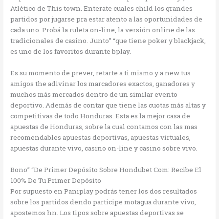
Atlético de This town. Enterate cuales child los grandes
partidos por jugarse pra estar atento a las oportunidades de
cada uno. Probá la ruleta on-line, la versión online de las
tradicionales de casino. Junto” “que tiene poker y blackjack,
es uno de los favoritos durante bplay.
Es su momento de prever, retarte a ti mismo y a new tus
amigos the adivinar los marcadores exactos, ganadores y
muchos más mercados dentro de un similar evento
deportivo. Además de contar que tiene las cuotas más altas y
competitivas de todo Honduras. Esta es la mejor casa de
apuestas de Honduras, sobre la cual contamos con las mas
recomendables apuestas deportivas, apuestas virtuales,
apuestas durante vivo, casino on-line y casino sobre vivo.
Bono” “De Primer Depósito Sobre Hondubet Com: Recibe El
100% De Tu Primer Depósito
Por supuesto en Paniplay podrás tener los dos resultados
sobre los partidos dendo participe motagua durante vivo,
apostemos hn. Los tipos sobre apuestas deportivas se