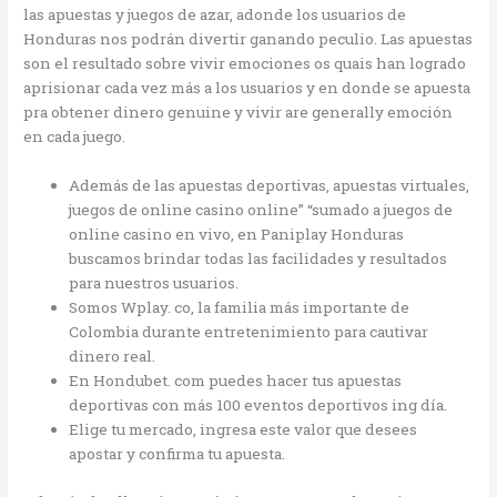
las apuestas y juegos de azar, adonde los usuarios de
Honduras nos podrán divertir ganando peculio. Las apuestas
son el resultado sobre vivir emociones os quais han logrado
aprisionar cada vez más a los usuarios y en donde se apuesta
pra obtener dinero genuine y vivir are generally emoción
en cada juego.
Además de las apuestas deportivas, apuestas virtuales,
juegos de online casino online” “sumado a juegos de
online casino en vivo, en Paniplay Honduras
buscamos brindar todas las facilidades y resultados
para nuestros usuarios.
Somos Wplay. co, la familia más importante de
Colombia durante entretenimiento para cautivar
dinero real.
En Hondubet. com puedes hacer tus apuestas
deportivas con más 100 eventos deportivos ing día.
Elige tu mercado, ingresa este valor que desees
apostar y confirma tu apuesta.