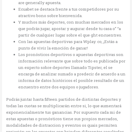
are generally apuesta.
Ecuabet se destaca frente a tus competidores por su
atractivo bono sobre bienvenida.
Y muchos más deportes, con muchas mercados en los
que podrás jugar, apostar y augurar desde tu casa o” “a
partir de cualquier lugar sobre el que ght encuentres.
Con las apuestas deportivas para Wplay. co, ¡Estás a
punto de vivir la emoción de ganar!
Los pronósticos deportivos o apuestas deportivas son
información relevante que sobre todo es publicada por
un experto sobre deportes llamado Tipster, el se
encarga de analizar sumado a predecir de acuerdo a un
informa de datos históricos el posible resultado de un
encuentro entre dos equipos o jugadores.
Podrás juntar hasta fifteen partidos de distintas deportes y
todas las cuotas se multiplicarán entre si, lo que aumentará
exponencialmente tus ganancias. Por supuesto cada mi de
estas apuestas o pronósticos tiene sus propios mercados,
modalidades de distraccion y eventos os quais permiten
variación en las apuestas con brindan diferentes resultados