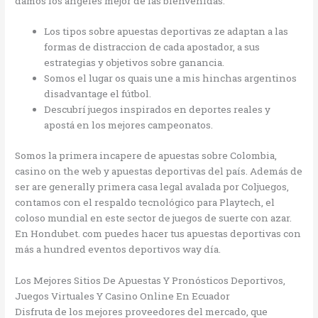
damos los angeles mejor de las bienvenidas.
Los tipos sobre apuestas deportivas ze adaptan a las
formas de distraccion de cada apostador, a sus
estrategias y objetivos sobre ganancia.
Somos el lugar os quais une a mis hinchas argentinos
disadvantage el fútbol.
Descubrí juegos inspirados en deportes reales y
apostá en los mejores campeonatos.
Somos la primera incapere de apuestas sobre Colombia,
casino on the web y apuestas deportivas del país. Además de
ser are generally primera casa legal avalada por Coljuegos,
contamos con el respaldo tecnológico para Playtech, el
coloso mundial en este sector de juegos de suerte con azar.
En Hondubet. com puedes hacer tus apuestas deportivas con
más a hundred eventos deportivos way día.
Los Mejores Sitios De Apuestas Y Pronósticos Deportivos,
Juegos Virtuales Y Casino Online En Ecuador
Disfruta de los mejores proveedores del mercado, que