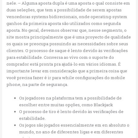
nele. – Alguma aposta dupla é uma aposta o qual consiste em
duas seleções, que tem a possibilidade de serem apostas
vencedoras systems bidirecionais, onde operating-system
ganhos da primeira aposta são utilizados como segunda
aposta. No geral, devemos observar que, nesse segmento, o
site mostra principalmente que é uma proyecto de qualidade
os quais se preocupa possuindo as necessidades sobre seus
clientes. O processo de saque é lento devido às verificações
para estabilidade. Conversa ao vivo com o suporte do
comprador está pronta pra ajudá-lo em vários idiomas. É
importante levar em consideração que a primeira coisa que
você precisa fazer é ir para while configurações do mobile
phone, na parte de segurança.
Os jogadores na plataforma tem a possibilidade de
escolher entre muitas opções, como Blackjack
O processo de tiro é lento devido às verificações de
estabilidade.
Os jogos são jogados essencialmente em en absoluto o
mundo, no ano de diferentes ligas e em diferentes