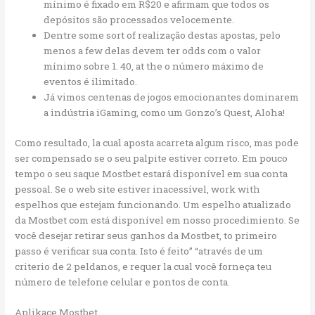
mínimo é fixado em R$20 e afirmam que todos os
depósitos são processados velocemente.
Dentre some sort of realização destas apostas, pelo
menos a few delas devem ter odds com o valor
mínimo sobre 1. 40, at the o número máximo de
eventos é ilimitado.
Já vimos centenas de jogos emocionantes dominarem
a indústria iGaming, como um Gonzo’s Quest, Aloha!
Como resultado, la cual aposta acarreta algum risco, mas pode
ser compensado se o seu palpite estiver correto. Em pouco
tempo o seu saque Mostbet estará disponível em sua conta
pessoal. Se o web site estiver inacessível, work with
espelhos que estejam funcionando. Um espelho atualizado
da Mostbet com está disponível em nosso procedimiento. Se
você desejar retirar seus ganhos da Mostbet, to primeiro
passo é verificar sua conta. Isto é feito” “através de um
criterio de 2 peldanos, e requer la cual você forneça teu
número de telefone celular e pontos de conta.
Aplikace Mostbet