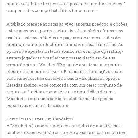
muito completa e les permite apostar em melhores jogos 2
campeonatos com probabilities fenomenais.
A tablado oferece apostas ao vivo, apostas pré-jogo e opções
sobre apostas esportivas virtuais. Ela também oferece aos
usuários vários métodos de pagamento como cartões de
crédito, e-wallets electronic transferências bancárias. As
opções de apostas listadas abaixo são com que operating-
system jogadores brasileiros possam desfrutar de sua
experiência na Mostbet BR quando apostam em esportes
electronic jogos de cassino. Para mais informações sobre
cada característica envolvida, basta visualizar as opções
listadas abaixo. Você concorda com um certo conjunto de
regras conhecidas como Termos e Condições de uma
Mostbet ao criar uma conta na plataforma de apostas
esportivas e games de cassino.
Como Posso Fazer Um Depósito?
A Mostbet não apenas oferece mercados de apostas, mas
também exibe estatísticas ao vivo de cada suceso esportivo,