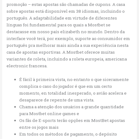
promoção – estas apostas são chamadas de cupons. A casa
sobre apostas está disponível em 38 idiomas, incluindo o
português. A adaptabilidade em virtude de diferentes
línguas foi fundamental para os quais a Mostbet se
destacasse em nosso país elizabeth no mundo. Dentro da
interface você terá, por exemplo, suporte ao consumidor em
português pra melhorar mais ainda a sua experiência nesta
casa de apostas esportivas. A Mostbet oferece muitas
variantes de roleta, incluindo a roleta europeia, americana
electronic francesa.
É fácil à primeira vista, no entanto o que siceramente
complica o caso do jogador é que em um certo
momento, en totalidad inesperado, o avião acelera e
desaparece de repente de uma vista.
Chama a atenção dos usuários a grande quantidade
para Mostbet online games e
Os fãs de E-sports terão opções em MostBet apostas
entre os jogos mais
Em todos os métodos de pagamento, o depósito