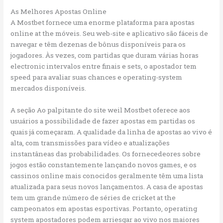
As Melhores Apostas Online
A Mostbet fornece uma enorme plataforma para apostas
online at the móveis. Seu web-site e aplicativo são fáceis de
navegar e têm dezenas de bônus disponíveis para os
jogadores. Às vezes, com partidas que duram várias horas
electronic intervalos entre finais e sets, o apostador tem
speed para avaliar suas chances e operating-system
mercados disponíveis.
A seção Ao palpitante do site weil Mostbet oferece aos
usuários a possibilidade de fazer apostas em partidas os
quais já começaram. A qualidade da linha de apostas ao vivo é
alta, com transmissões para vídeo e atualizações
instantâneas das probabilidades. Os fornecedeores sobre
jogos estão constantemente lançando novos games, e os
cassinos online mais conocidos geralmente têm uma lista
atualizada para seus novos lançamentos. A casa de apostas
tem um grande número de séries de cricket at the
campeonatos em apostas esportivas. Portanto, operating
system apostadores podem arriesgar ao vivo nos maiores