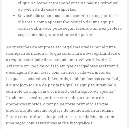
clique no ícone correspondente na página principal
do web site da casa de apostas.
Se você não souber asi como cometer erros, pontos e
olhares e como apostar the posição de uma equipe
contra outra, você pode seguir fazendo uma ex profeso
cega com uma grande chance de perder.
As operações da empresa são regulamentadas por alguma
licença internacional, to que confirma a new legitimidade e
a responsabilidade da sociedad em nível worldwide. O
Aviator é um jogo de colisão em que os jogadores assistem à
decolagem de um avião com chances cada vez maiores.
League associated with Legends, também famoso como LoL,
é outro jogo MOBA de ponta na qual as equipes lutam pelo
controle do mapa em o confronto estratégico. As apostas”
“incluem a escolha perform vencedor, o número de
oponentes mortos, o tempo perform primeiro sangue
electronic até mesmo replays de momentos individuais.
Para a conveniência dos jogadores, u site da Mostbet tem
uma seção com estatísticas at the infográficos.