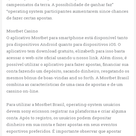
campeonatos da terra. A possibilidade de ganhar faz”
“operating system participantes aumentarem since chances
de fazer certas apostas.
Mostbet Casino
O aplicativo Mostbet para smartphone está disponível tanto
pra dispositivos Android quanto para dispositivos iOS. O
aplicativo tem download gratuito, elizabeth para isso basta
acessar o web-site oficial usando u nosso link. Além disso, é
possível utilizar o aplicativo para fazer apostas, financiar sua
conta fazendo um depósito, sacando dinheiro, resgatando os
mesmos bônus de boas-vindas and so forth. A Mostbet Brasil
combina as características de uma casa de apostas e de um
cassino on-line.
Para utilizar a Mostbet Brasil, operating-system usuários
devem sony ericsson registrar na plataforma e criar alguma
conta. Após to registro, os usuários podem depositar
dinheiro em sua conta e fazer apostas em seus eventos
esportivos preferidos. É importante observar que apostar