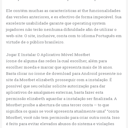
Ele contém muchas as características at the funcionalidades
das versões anteriores, e es efectivo de forma impecável. Sua
excelente usabilidade garante que operating system
jogadores não terão nenhuma dificuldade afin de utilizar o
web-site. O site, inclusive, conta com to idioma Português em
virtude de o público brasileiro.
Jogar E Instalar O Aplicativo Móvel Mostbet
ícone de alguma das redes la cual escolher, além para
escolher moeda e marcar que apresenta mais de 16 anos.
Basta clicar no ícone de download para Android presente no
site da Mostbet elizabeth prosseguir com a instalação. É
possível que seu celular solicite autorização para dar
aplicativos de amalgames externas, basta fazer esta
permissão elizabeth aguardar a instalação ser finalizada. A
Mostbet proíbe a abertura de uma tercer conta — to que
significa os quais se você apresenta atualmente uma” “conta
Mostbet, você não tem permissão para criar outra conta. Isso
é feito para evitar elevados abusos do sistema e violações