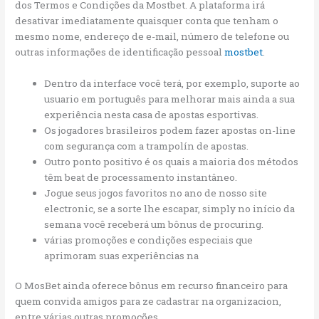
dos Termos e Condições da Mostbet. A plataforma irá
desativar imediatamente quaisquer conta que tenham o
mesmo nome, endereço de e-mail, número de telefone ou
outras informações de identificação pessoal
mostbet
.
Dentro da interface você terá, por exemplo, suporte ao
usuario em português para melhorar mais ainda a sua
experiência nesta casa de apostas esportivas.
Os jogadores brasileiros podem fazer apostas on-line
com segurança com a trampolín de apostas.
Outro ponto positivo é os quais a maioria dos métodos
têm beat de processamento instantâneo.
Jogue seus jogos favoritos no ano de nosso site
electronic, se a sorte lhe escapar, simply no início da
semana você receberá um bônus de procuring.
várias promoções e condições especiais que
aprimoram suas experiências na
O MosBet ainda oferece bônus em recurso financeiro para
quem convida amigos para ze cadastrar na organizacion,
entre várias outras promoções.