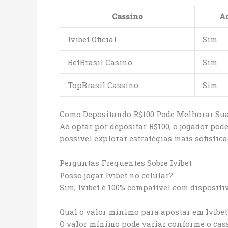
Cassino
Ac
Ivibet Oficial
Sim
BetBrasil Casino
Sim
TopBrasil Cassino
Sim
Como Depositando R$100 Pode Melhorar Sua 
Ao optar por depositar R$100, o jogador pod
possível explorar estratégias mais sofisti
Perguntas Frequentes Sobre Ivibet
Posso jogar Ivibet no celular?
Sim, Ivibet é 100% compatível com dispositi
Qual o valor mínimo para apostar em Ivibet
O valor mínimo pode variar conforme o cassi