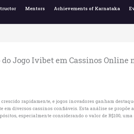
tructor
Mentors
Achievements of Karnataka
E
o Jogo Ivibet em Cassinos Online n
 crescido rapidamente, e jogos inovadores ganham destaque
te em diversos cassinos confiáveis. Esta análise se propõe a
epósitos, especialmente considerando o valor de R$100, uma