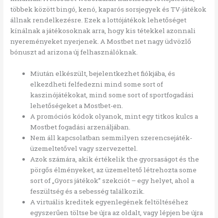
többek között bingó, kenó, kaparós sorsjegyek és TV-játékok
állnak rendelkezésre. Ezek a lottójátékok lehetőséget
kínálnak a játékosoknak arra, hogy kis tétekkel azonnali
nyereményeket nyerjenek. A Mostbet net nagy üdvözlő
bónuszt ad arizona új felhasználóknak.
Miután elkészült, bejelentkezhet fiókjába, és
elkezdheti felfedezni mind some sort of
kaszinójátékokat, mind some sort of sportfogadási
lehetőségeket a Mostbet-en.
A promóciós kódok olyanok, mint egy titkos kulcs a
Mostbet fogadási arzenáljában.
Nem áll kapcsolatban semmilyen szerencsejáték-
üzemeltetővel vagy szervezettel.
Azok számára, akik értékelik the gyorsaságot és the
pörgős élményeket, az üzemeltető létrehozta some
sort of „Gyors játékok” szekciót – egy helyet, ahol a
feszültség és a sebesség találkozik.
A virtuális kreditek egyenlegének feltöltéséhez
egyszerűen töltse be újra az oldalt, vagy lépjen be újra