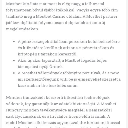
Mostbet kínálata már most is elég nagy, a felhozatal
folyamatosan bővül újabb játékokkal. Vagyis egyre több cím
található meg a Mostbet Casino oldalán. A Mostbet partner
játékszolgáltatói folyamatosan dolgoznak arizona új
megjelenéseken.
A pénzösszegek általában perceken belül befizetésre
és kifizetésre kerülnek arizona e-pénztárcákon és
kriptopénz tárcákon keresztül.
Akár új, akár tapasztalt, a Mastbet fogadás teljes
támogatást nyújt Önnek.
A Mostbet vélemények többnyire pozitívak, és a new
mi szerkesztőségünk will be jó élményeket szerzett a
kaszinóban the tesztelés során.
Minden tranzakciót korszerű titkosítási technológiák
védenek, így garantáljuk az adatok biztonságát. A Mostbet
Hungary minden tevékenysége megfelel a nemzetközi
szabályozásoknak és a hivatalos licenc előírásainak. A
mobil Mostbet alkalmazás ugyanazzal the funkcionalitással