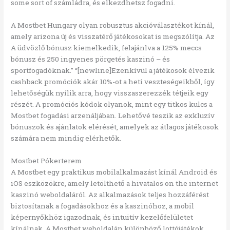
some sort of számládra, és elkezdhetsz fogadni.
A Mostbet Hungary olyan robusztus akcióválasztékot kínál,
amely arizona új és visszatérő játékosokat is megszólítja. Az
A üdvözlő bónusz kiemelkedik, felajánlva a 125% meccs
bónusz és 250 ingyenes pörgetés kaszinó – és
sportfogadóknak.” “[newline]Ezenkívül a játékosok élvezik
cashback promóciók akár 10%-ot a heti veszteségeikből, így
lehetőségük nyílik arra, hogy visszaszerezzék tétjeik egy
részét. A promóciós kódok olyanok, mint egy titkos kulcs a
Mostbet fogadási arzenáljában. Lehetővé teszik az exkluzív
bónuszok és ajánlatok elérését, amelyek az átlagos játékosok
számára nem mindig elérhetők.
Mostbet Pókerterem
A Mostbet egy praktikus mobilalkalmazást kínál Android és
iOS eszközökre, amely letölthető a hivatalos on the internet
kaszinó weboldaláról. Az alkalmazások teljes hozzáférést
biztosítanak a fogadásokhoz és a kaszinóhoz, a mobil
képernyőkhöz igazodnak, és intuitív kezelőfelületet
kínálnak. A Mostbet weboldalán különböző lottójátékok,