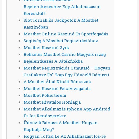
Bejelentkezéshez Egy Alkalmazáson
Keresztül?
Slot Tornák És Jackpotok A Mostbet
Kaszinóban
Mostbet Online Kaszinó És Sportfogadás
Segítség A Mostbet Regisztrációhoz
Mostbet Kaszinó Gyik
Befizetés Mostbet Casino Magyarország
Bejelentkezés A Játékfiókba
Mostbet Regisztrációs Útmutató – Hogyan
Csatlakozz És” “kap Egy Üdvözlő Bónuszt
A Mostbet Által Kínált Bónuszok
Mostbet Kaszinó Felülvizsgálata
Mostbet Pókerterem
Mostbet Hivatalos Honlapja
Mostbet Alkalmazás Iphone App Android
És Ios Rendszerekre
Üdvözlő Bónusz A Mostbet: Hogyan
Kaphatja Meg?
Hogyan Töltsd Le Az Alkalmazást Ios-re