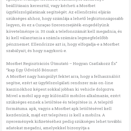
beállításain keresztül, vagy kérheti a Mostbet
ügyfélszolgálatának segítségét. Az ellenőrzési eljárás
szükséges ahhoz, hogy számlája a lehető legbiztonságosabb
legyen, és ez a Curaçao Szerencsejáték-engedélyünk
követelménye is. Itt csak a telefonszámát kell megadnia, és
ki kell választania a számla számára legmegfelelőbb
pénznemet. Ellenőrizze azt is, hogy elfogadja-e a Mostbet
szabályait, és hogy nagykorú-e.
Mostbet Regisztrációs Útmutató – Hogyan Csatlakozz És”
“kap Egy Üdvözlő Bónuszt
A Mostbet nagy hangsúlyt fektet arra, hogy a felhasználóit
segítse, ezért az ügyfélszolgálati rendszer más on-line
kaszinókhoz képest sokkal jobban ki vehicle dolgozva.
Mivel a mobil app egy különálló mobilos alkalmazás, ezért
szükséges ennek a letöltése és telepítése is. A telepítő
formátuma. apk, vagyis a Mostbet apk letöltésével kell
kezdenünk, majd ezt telepíteni is kell a mobilra. A
nyeremények kifizetéséhez pedig szükséges lehet további
adatokat megadni, amelyekkel bizonyítja a