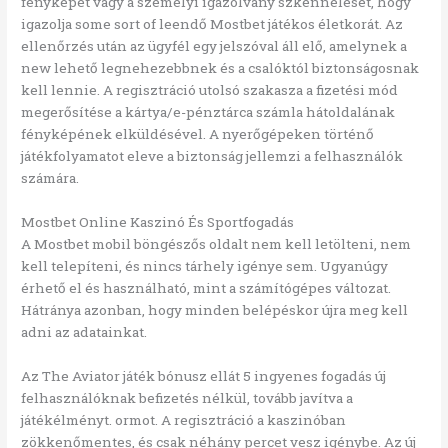
fényképet vagy a személyi igazolvány szkennelését, hogy
igazolja some sort of leendő Mostbet játékos életkorát. Az
ellenőrzés után az ügyfél egy jelszóval áll elő, amelynek a
new lehető legnehezebbnek és a csalóktól biztonságosnak
kell lennie. A regisztráció utolsó szakasza a fizetési mód
megerősítése a kártya/e-pénztárca számla hátoldalának
fényképének elküldésével. A nyerőgépeken történő
játékfolyamatot eleve a biztonság jellemzi a felhasználók
számára.
Mostbet Online Kaszinó És Sportfogadás
A Mostbet mobil böngészős oldalt nem kell letölteni, nem
kell telepíteni, és nincs tárhely igénye sem. Ugyanúgy
érhető el és használható, mint a számítógépes változat.
Hátránya azonban, hogy minden belépéskor újra meg kell
adni az adatainkat.
Az The Aviator játék bónusz ellát 5 ingyenes fogadás új
felhasználóknak befizetés nélkül, tovább javítva a
játékélményt. ormot. A regisztráció a kaszinóban
zökkenőmentes, és csak néhány percet vesz igénybe. Az új