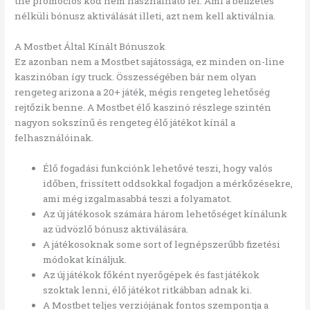
the promóciós kód nem használható fel. Ami a befizetés
nélküli bónusz aktiválását illeti, azt nem kell aktiválnia.
A Mostbet Által Kínált Bónuszok
Ez azonban nem a Mostbet sajátossága, ez minden on-line
kaszinóban így truck. Összességében bár nem olyan
rengeteg arizona a 20+ játék, mégis rengeteg lehetőség
rejtőzik benne. A Mostbet élő kaszinó részlege szintén
nagyon sokszínű és rengeteg élő játékot kínál a
felhasználóinak.
Élő fogadási funkciónk lehetővé teszi, hogy valós
időben, frissített oddsokkal fogadjon a mérkőzésekre,
ami még izgalmasabbá teszi a folyamatot.
Az új játékosok számára három lehetőséget kínálunk
az üdvözlő bónusz aktiválására.
A játékosoknak some sort of legnépszerűbb fizetési
módokat kínáljuk.
Az új játékok főként nyerőgépek és fast játékok
szoktak lenni, élő játékot ritkábban adnak ki.
A Mostbet teljes verziójának fontos szempontja a