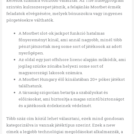
keresők számára vonzóbb választás. Az The hűségprogram
szintén kulcsszerepet játszik, a felajánlás Mostbet érmék
feladatok elvégzésére, melyek bónuszokra vagy ingyenes
pörgetésekre válthatók.
A Mostbet slot-ok jackpot funkció hatalmas
főnyereményt kínál, ami annál nagyobb, minél több
pénzt játszottak meg some sort of játékosok az adott
nyerőgépen.
Az oldal egy just offshore licenc alapján működik, ami
jogilag szürke zónába helyezi some sort of
magyarországi lakosok számára.
A Mostbet Hungary élő kínálatában 20+ póker játékot
találhatunk.
A társaság szigorúan betartja a szabályokat és
előírásokat, ami biztosítja a magas szintű biztonságot
és a játékosok érdekeinek védelmét.
Több száz cím közül lehet választani, ezek mind gondosan
kategorizálva is vannak játéktípus szerint. Ezek a new
címek a legjobb technológiai megoldásokat alkalmazzák, a