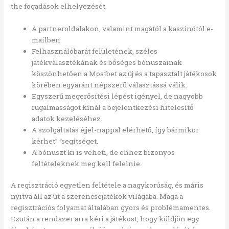
the fogadások elhelyezését.
A partneroldalakon, valamint magától a kaszinótól e-
mailben.
Felhasználóbarát felületének, széles
játékválasztékának és bőséges bónuszainak
köszönhetően a Mostbet az új és a tapasztalt játékosok
körében egyaránt népszerű választássá válik.
Egyszerű megerősítési lépést igényel, de nagyobb
rugalmasságot kínál a bejelentkezési hitelesítő
adatok kezeléséhez.
A szolgáltatás éjjel-nappal elérhető, így bármikor
kérhet” “segítséget.
A bónuszt ki is veheti, de ehhez bizonyos
feltételeknek meg kell felelnie.
A regisztráció egyetlen feltétele a nagykorúság, és máris
nyitva áll az út a szerencsejátékok világába. Maga a
regisztrációs folyamat általában gyors és problémamentes.
Ezután a rendszer arra kéri a játékost, hogy küldjön egy