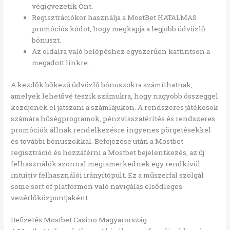
végigvezetik Önt.
Regisztrációkor használja a MostBet HATALMAS
promóciós kódot, hogy megkapja a legjobb üdvözlő
bónuszt.
Az oldalra való belépéshez egyszerűen kattintson a
megadott linkre.
A kezdők bőkezű üdvözlő bónuszokra számíthatnak,
amelyek lehetővé teszik számukra, hogy nagyobb összeggel
kezdjenek el játszani a számlájukon. A rendszeres játékosok
számára hűségprogramok, pénzvisszatérítés és rendszeres
promóciók állnak rendelkezésre ingyenes pörgetésekkel
és további bónuszokkal. Befejezése után a Mostbet
regisztráció és hozzáférni a Mostbet bejelentkezés, az új
felhasználók azonnal megismerkednek egy rendkívül
intuitív felhasználói irányítópult. Ez a műszerfal szolgál
some sort of platformon való navigálás elsődleges
vezérlőközpontjaként.
Befizetés Mostbet Casino Magyarország