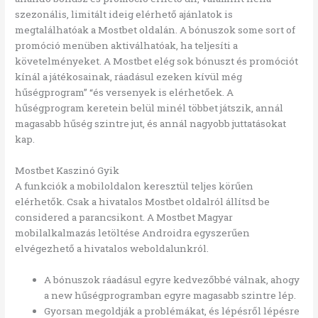
szezonális, limitált ideig elérhető ajánlatok is
megtalálhatóak a Mostbet oldalán. A bónuszok some sort of
promóció menüben aktiválhatóak, ha teljesíti a
követelményeket. A Mostbet elég sok bónuszt és promóciót
kínál a játékosainak, ráadásul ezeken kívül még
hűségprogram” “és versenyek is elérhetőek. A
hűségprogram keretein belül minél többet játszik, annál
magasabb hűség szintre jut, és annál nagyobb juttatásokat
kap.
Mostbet Kaszinó Gyik
A funkciók a mobiloldalon keresztül teljes körűen
elérhetők. Csak a hivatalos Mostbet oldalról állítsd be
considered a parancsikont. A Mostbet Magyar
mobilalkalmazás letöltése Androidra egyszerűen
elvégezhető a hivatalos weboldalunkról.
A bónuszok ráadásul egyre kedvezőbbé válnak, ahogy
a new hűségprogramban egyre magasabb szintre lép.
Gyorsan megoldják a problémákat, és lépésről lépésre