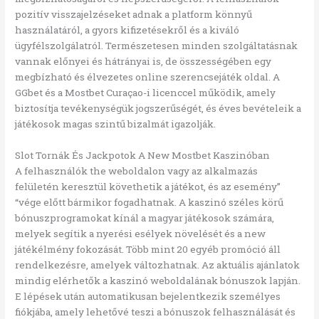
pozitív visszajelzéseket adnak a platform könnyű
használatáról, a gyors kifizetésekről és a kiváló
ügyfélszolgálatról. Természetesen minden szolgáltatásnak
vannak előnyei és hátrányai is, de összességében egy
megbízható és élvezetes online szerencsejáték oldal. A
GGbet és a Mostbet Curaçao-i licenccel működik, amely
biztosítja tevékenységük jogszerűségét, és éves bevételeik a
játékosok magas szintű bizalmát igazolják.
Slot Tornák És Jackpotok A New Mostbet Kaszinóban
A felhasználók the weboldalon vagy az alkalmazás
felületén keresztül követhetik a játékot, és az esemény”
“vége előtt bármikor fogadhatnak. A kaszinó széles körű
bónuszprogramokat kínál a magyar játékosok számára,
melyek segítik a nyerési esélyek növelését és a new
játékélmény fokozását. Több mint 20 egyéb promóció áll
rendelkezésre, amelyek változhatnak. Az aktuális ajánlatok
mindig elérhetők a kaszinó weboldalának bónuszok lapján.
E lépések után automatikusan bejelentkezik személyes
fiókjába, amely lehetővé teszi a bónuszok felhasználását és