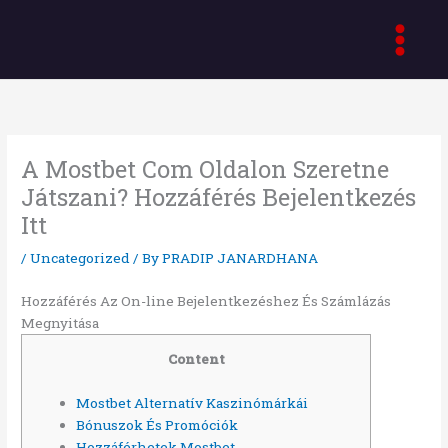
Skip
to
content
A Mostbet Com Oldalon Szeretne
Játszani? Hozzáférés Bejelentkezés
Itt
/
Uncategorized
/ By
PRADIP JANARDHANA
Hozzáférés Az On-line Bejelentkezéshez És Számlázás
Megnyitása
Content
Mostbet Alternatív Kaszinómárkái
Bónuszok És Promóciók
Hozzáférhetek Mostbet