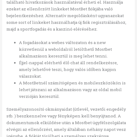
található hivatkozások használatával érheti el. Használja
ezeket az ellenőrzött linkeket MostBet fiókjába való
bejelentkezéshez. Alternatív megoldásként ugyanazokat
some sort of linkeket használhatja új fiók regisztrálásához,
majd a sportfogadás és a kaszinó eléréséhez.
A fogadásokat a webes változaton és a new
közvetlenül a weboldalról letölthető Mostbet
alkalmazáson keresztül is meg lehet tenni.
Éjjel-nappal elérhető élő chat áll rendelkezésre,
amely lehetővé teszi, hogy valós időben kapjon
válaszokat.
A MostBetnél számítógépen és mobileszközökön is
lehet játszani az alkalmazáson vagy az oldal mobil
verzióján keresztül.
Személyazonosító okmányaidat (útlevél, vezetői engedély
stb. ) beszkennelve vagy fényképen kell benyújtanod. A
dokumentumok elküldése után a Mostbet ügyfélszolgálata
elvégzi az ellenőrzést, amely általában néhány napot vesz
igénybe. A fiókját törölheti a személyes szekrénye