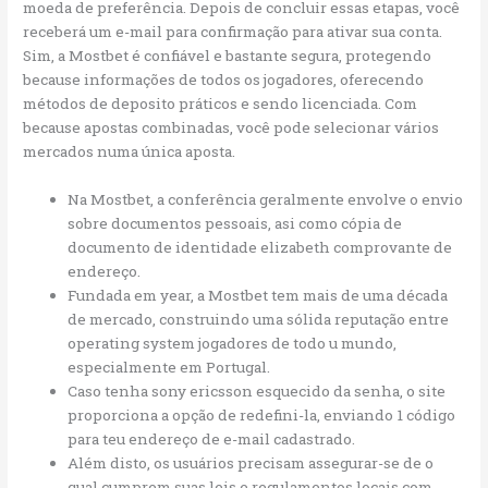
moeda de preferência. Depois de concluir essas etapas, você
receberá um e-mail para confirmação para ativar sua conta.
Sim, a Mostbet é confiável e bastante segura, protegendo
because informações de todos os jogadores, oferecendo
métodos de deposito práticos e sendo licenciada. Com
because apostas combinadas, você pode selecionar vários
mercados numa única aposta.
Na Mostbet, a conferência geralmente envolve o envio
sobre documentos pessoais, asi como cópia de
documento de identidade elizabeth comprovante de
endereço.
Fundada em year, a Mostbet tem mais de uma década
de mercado, construindo uma sólida reputação entre
operating system jogadores de todo u mundo,
especialmente em Portugal.
Caso tenha sony ericsson esquecido da senha, o site
proporciona a opção de redefini-la, enviando 1 código
para teu endereço de e-mail cadastrado.
Além disto, os usuários precisam assegurar-se de o
qual cumprem suas leis e regulamentos locais com