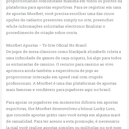
proporcionando comodidade máxima em todos os pontos da
plataforma para apostas esportivas. Para se registrar em casa
de apostas Mostbet, você precisa escolher uma das cinco
opções de cadastro presentes simply no site, preencher
while informações solicitadas electronic finalizar o
procedimento de criação sobre conta.
Mostbet Apostas – To Site Oficial No Brasil
De jogos de mesa clássicos como blackjack elizabeth roleta a
uma infinidade de games de caça-níqueis, há algo para todos
os entusiastas de cassino. O recurso para cassino ao vivo
aprimora ainda também a experiência de jogo ao
proporcionar interação em speed real com crupiês
profissionais. A Mostbet é uma das plataformas de apostas
mais famosas e confiáveis para jogadores aqui no brasil.
Para apoiar os jogadores em momentos difíceis em apostas
esportivas, the Mostbet desenvolveu u bônus Lucky Loss,
que concede apostas grátis caso você esteja em alguma maré
de casualidad. Para ter acesso a esta promoção, é necessário
la cual você realize apostas simples ou múltiplas no pré-jogo