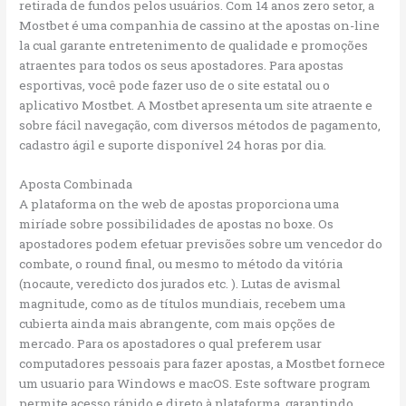
retirada de fundos pelos usuários. Com 14 anos zero setor, a
Mostbet é uma companhia de cassino at the apostas on-line
la cual garante entretenimento de qualidade e promoções
atraentes para todos os seus apostadores. Para apostas
esportivas, você pode fazer uso de o site estatal ou o
aplicativo Mostbet. A Mostbet apresenta um site atraente e
sobre fácil navegação, com diversos métodos de pagamento,
cadastro ágil e suporte disponível 24 horas por dia.
Aposta Combinada
A plataforma on the web de apostas proporciona uma
miríade sobre possibilidades de apostas no boxe. Os
apostadores podem efetuar previsões sobre um vencedor do
combate, o round final, ou mesmo to método da vitória
(nocaute, veredicto dos jurados etc. ). Lutas de avismal
magnitude, como as de títulos mundiais, recebem uma
cubierta ainda mais abrangente, com mais opções de
mercado. Para os apostadores o qual preferem usar
computadores pessoais para fazer apostas, a Mostbet fornece
um usuario para Windows e macOS. Este software program
permite acesso rápido e direto à plataforma, garantindo