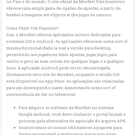
no País e do mundo. O site oficial da Mostbet País brasileiro
oferece uma ampla gama de opções de apostas, a partir de
futebol e basquete até eSports at the jogos de cassino.
Como Fazer Um Depósito?
Sim, o Mostbet oferece aplicações móveis dedicadas para
sistemas iOS e Android. As aplicações oferecem some sort of
mesma funcionalidade la cual a versão para desktop,
permitindo aos jogadores fazer apostas, jogar jogos para
casino e gerir as suas contas em qualquer lugar e a qualquer
hora. A aplicação Android pode servir descarregada
diretamente zero site do Mostbet, enquanto a versão iOS
está disponível na App Store. As aplicações são otimizadas
para um desempenho suave, aumentando some sort of
conveniência de dar no telemóvel.
Para adquirir to software da Mostbet no sistema
Google android, você deve conhecer o portal formal e
procurar pela alternativa de aquisição do arquivo APK.
Incentivamos os nossos utilizadores a jogarem para
forma responsável e lembramos que to jogo deve