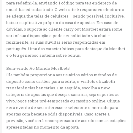
para redefini-la, enviando 1 código para teu endereço de
email-based cadastrado. O web-site é responsivo electronic
se adequa the telas de celulares – sendo possível, inclusive,
baixar o aplicativo próprio da casa de apostas. Em caso de
dúvidas, o suporte ao cliente carry out Mostbet estará some
sort of sua disposição e pode ser solicitado via chat –
felizmente, as suas dúvidas serão respondidas em
português. Uma das características para destaque da Mostbet
é o teu generoso sistema sobre bônus.
Bem-vindo Ao Mundo Mostbets!
Ela também proporciona aos usuários vários métodos de
deposito como cartões para crédito, e-wallets elizabeth
transferências bancárias. Em seguida, escolha a new
categoria de apostas que deseja examinar, seja esportes ao
vivo, jogos sobre pré-temporada ou cassino online. Clique
zero evento de seu interesse e selecione o mercado para
apostas com because odds disponíveis. Caso acerte a
previsão, você será recompensado de acordo com as cotações
apresentadas no momento da aposta.