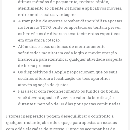
ótimos métodos de pagamento, registro rápido,
atendimento ao cliente 24 horas e aplicativos móveis,
entre muitas outras vantagens.
A trampolín de apostas Mostbet disponibiliza apostas
no formato TOTO, onde os apostadores tentam prever
os beneficios de diversos acontecimentos esportivos
em uma única cotação.
Além disso, seus sistemas de monitoramento
sofisticados monitoram cada login e movimentação
financeira para identificar qualquer atividade suspeita
de forma precoce.
Os dispositivos da Apple proporcionam que os seus
usuários alterem a localização de teus aparelhos
através ag seção de ajustes.
Para sacar com reconhecimento os fundos do bônus,
você deverá apostar 5 vezes o valor da bonificação
durante u período de 30 dias por apostas combinadas.
Fatores inesperados podem desequilibrar o confronto a
qualquer instante, abrindo espaço para apostas arriscadas
com odds elevadas de sucesso. É preciso acompanhar de