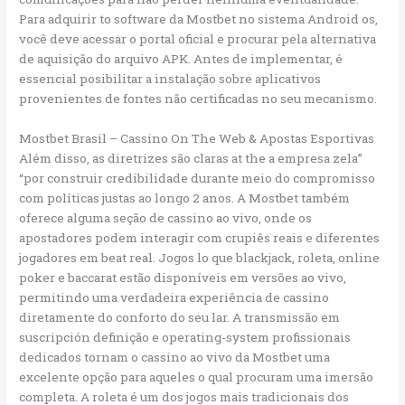
Para adquirir to software da Mostbet no sistema Android os,
você deve acessar o portal oficial e procurar pela alternativa
de aquisição do arquivo APK. Antes de implementar, é
essencial posibilitar a instalação sobre aplicativos
provenientes de fontes não certificadas no seu mecanismo.
Mostbet Brasil – Cassino On The Web & Apostas Esportivas
Além disso, as diretrizes são claras at the a empresa zela”
“por construir credibilidade durante meio do compromisso
com políticas justas ao longo 2 anos. A Mostbet também
oferece alguma seção de cassino ao vivo, onde os
apostadores podem interagir com crupiês reais e diferentes
jogadores em beat real. Jogos lo que blackjack, roleta, online
poker e baccarat estão disponíveis em versões ao vivo,
permitindo uma verdadeira experiência de cassino
diretamente do conforto do seu lar. A transmissão em
suscripción definição e operating-system profissionais
dedicados tornam o cassino ao vivo da Mostbet uma
excelente opção para aqueles o qual procuram uma imersão
completa. A roleta é um dos jogos mais tradicionais dos