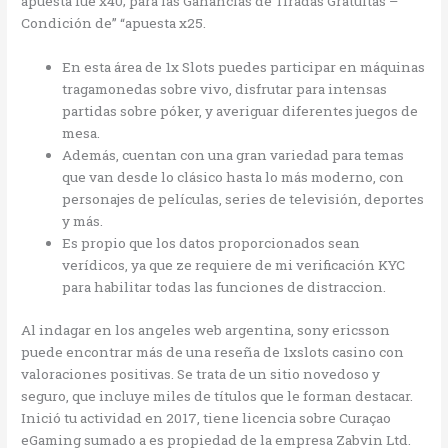
apuesta fue x40; para las Ganancias de Tiradas Gratuitas –
Condición de” “apuesta x25.
En esta área de 1x Slots puedes participar en máquinas
tragamonedas sobre vivo, disfrutar para intensas
partidas sobre póker, y averiguar diferentes juegos de
mesa.
Además, cuentan con una gran variedad para temas
que van desde lo clásico hasta lo más moderno, con
personajes de películas, series de televisión, deportes
y más.
Es propio que los datos proporcionados sean
verídicos, ya que ze requiere de mi verificación KYC
para habilitar todas las funciones de distraccion.
Al indagar en los angeles web argentina, sony ericsson
puede encontrar más de una reseña de 1xslots casino con
valoraciones positivas. Se trata de un sitio novedoso y
seguro, que incluye miles de títulos que le forman destacar.
Inició tu actividad en 2017, tiene licencia sobre Curaçao
eGaming sumado a es propiedad de la empresa Zabvin Ltd.