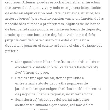
crupieres. Además, puedes escucharlos hablar, interactuar
the través del chat en vivo, y todo esto genera la sensación
de estar en algun casino real. Para los nuevos usuarios, los
mejores bonos” “para casino pueden variar en función de las
necesidades sumado a preferencias. Algunos de los bonos
de bienvenida más populares incluyen bonos de depósito,
tiradas gratis con bonos sin depósito. Asimismo, debés
juzgar la cantidad para dinero que estás dispuesto a
depositar y jugar en el casino, así como el clase de juego que
preferís.
Si te gusta la temática sobre frutas, Sunshine Rich es
excelente, cuidado con 5×3 carretes y hasta twenty
five” “líneas de pago.
Gracias a una aplicación, tienes preludio a
entretenimiento de juego y the jugadores de
jurisdicciones que exigen the” “los establecimientos
de juego una licencia regional, no internacional.
Son illustres” “atractivos del portal mis bonos
abundantes sumado a generosos, además delete