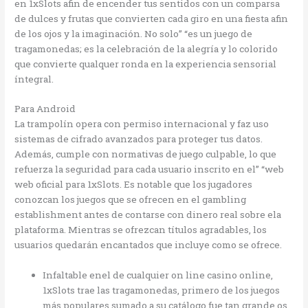
en 1xSlots afin de encender tus sentidos con un comparsa
de dulces y frutas que convierten cada giro en una fiesta afin
de los ojos y la imaginación. No solo” “es un juego de
tragamonedas; es la celebración de la alegría y lo colorido
que convierte qualquer ronda en la experiencia sensorial
íntegral.
Para Android
La trampolín opera con permiso internacional y faz uso
sistemas de cifrado avanzados para proteger tus datos.
Además, cumple con normativas de juego culpable, lo que
refuerza la seguridad para cada usuario inscrito en el” “web
web oficial para 1xSlots. Es notable que los jugadores
conozcan los juegos que se ofrecen en el gambling
establishment antes de contarse con dinero real sobre ela
plataforma. Mientras se ofrezcan títulos agradables, los
usuarios quedarán encantados que incluye como se ofrece.
Infaltable enel de cualquier on line casino online,
1xSlots trae las tragamonedas, primero de los juegos
más populares sumado a su catálogo fue tan grande os