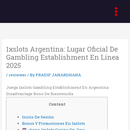
Skip
to
content
1xslots Argentina: Lugar Oficial De
Gambling Establishment En Línea
2025
/
reviewer
/ By
PRADIP JANARDHANA
Juega 1xslots Gambling Establishment En Argentina
Disadvantage Bono De Bienvenida
Content
Inicio De Sesión
Bonos Y Promociones En 1xslots
¿tiene 1xslots Casino On-line