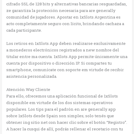
cifrado SSL de 128 bits y alternativas bancarias resguardadas,
ze garantiza la protección necesaria para are generally
comunidad de jugadores. Apostar en 1xSlots Argentina es
acto completamente seguro con lícito, brindando cachaza a
cada participante.
Los retiros en 1xSlots App deben realizarse exclusivamente
a monederos electrónicos registrados a new nombre del
titular entre ma cuenta. 1xSlots App permite únicamente una
cuenta por dispositivo o dirección IP. Si compartes tu
smartphone, comunícate con soporte em virtude de recibir
asistencia personalizada.
Atención Way Cliente
Para ello, ofrecemos una aplicación funcional de 1xSlots
disponible em virtude de los dos sistemas operativos
populares. Los tips para el padrón en are generally app
sobre 1xSlots desde Spain son simples; solo tenés que
obtener ing sitio net con hacer clic sobre el botón “Registro”.
A hacer la cusqui de allí, podrás rellenar el recetario con tu