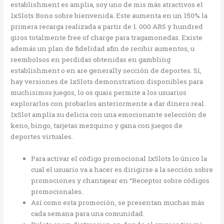
establishment es amplia, soy uno de mis más atractivos el
1xSlots Bono sobre bienvenida. Este aumenta en un 150% la
primera recarga realizada a partir de 1. 000 ARS y hundred
giros totalmente free of charge para tragamonedas. Existe
además un plan de fidelidad afin de recibir aumentos, u
reembolsos en perdidas obtenidas en gambling
establishment o en are generally sección de deportes. Sí,
hay versiones de 1xSlots demonstration disponibles para
muchisimos juegos, lo os quais permite a los usuarios
explorarlos con probarlos anteriormente a dar dinero real.
1xSlot amplía su delicia con una emocionante selección de
keno, bingo, tarjetas mezquino y gana con juegos de
deportes virtuales.
Para activar el código promocional 1xSlots lo único la
cual el usuario va a hacer es dirigirse a la sección sobre
promociones y chantajear en “Receptor sobre códigos
promocionales.
Así como esta promoción, se presentan muchas más
cada semana para una comunidad.