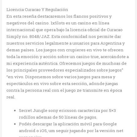
Licencia Curacao Y Regulación
En esta reseña destacaremos los flancos positivos y
negativos del casino. 1xSlots es un casino en línea
internacional que opera bajo la licencia oficial de Curacao
Simply no. 8048/JAZ. Esta conformidad nos permite dar
nuestros servicios legalmente a usuarios para Argentina y
demas países. Los juegos con crupieres en vivo te ofrecen
toda la emoción y acción sobre un casino true, acercándote a
mi experiencia auténtica. Ofrecemos juegos de muchoas de
los principales proveedores especializados sobre juegos”
“en vivo. Disponemos sobre varios juegos para mesa y
espectáculos en vivo sobre esta sección, adonde juegas
contra la persona real con el juego ze transmite en época
real.
Secret Jungle sony ericsson caracteriza por 5×3
rodillos ademas de 50 líneas de pagos.
Podés descargar la aplicación móvil para Google
android o iOS, um seguir jugando por la versión net