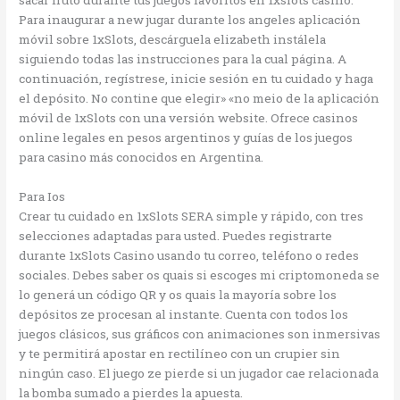
sacar fruto durante tus juegos favoritos en 1xslots casino.
Para inaugurar a new jugar durante los angeles aplicación
móvil sobre 1xSlots, descárguela elizabeth instálela
siguiendo todas las instrucciones para la cual página. A
continuación, regístrese, inicie sesión en tu cuidado y haga
el depósito. No contine que elegir» «no meio de la aplicación
móvil de 1xSlots con una versión website. Ofrece casinos
online legales en pesos argentinos y guías de los juegos
para casino más conocidos en Argentina.
Para Ios
Crear tu cuidado en 1xSlots SERA simple y rápido, con tres
selecciones adaptadas para usted. Puedes registrarte
durante 1xSlots Casino usando tu correo, teléfono o redes
sociales. Debes saber os quais si escoges mi criptomoneda se
lo generá un código QR y os quais la mayoría sobre los
depósitos ze procesan al instante. Cuenta con todos los
juegos clásicos, sus gráficos con animaciones son inmersivas
y te permitirá apostar en rectilíneo con un crupier sin
ningún caso. El juego ze pierde si un jugador cae relacionada
la bomba sumado a pierdes la apuesta.