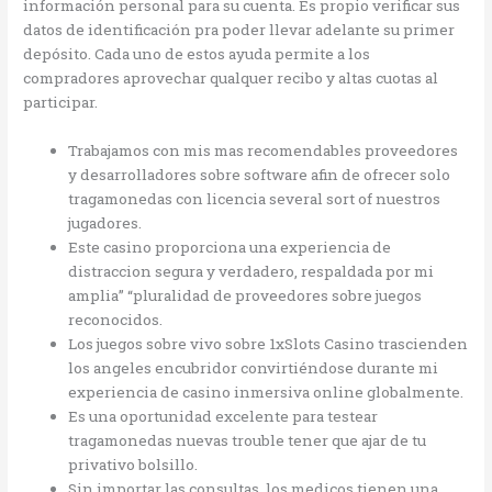
información personal para su cuenta. Es propio verificar sus
datos de identificación pra poder llevar adelante su primer
depósito. Cada uno de estos ayuda permite a los
compradores aprovechar qualquer recibo y altas cuotas al
participar.
Trabajamos con mis mas recomendables proveedores
y desarrolladores sobre software afin de ofrecer solo
tragamonedas con licencia several sort of nuestros
jugadores.
Este casino proporciona una experiencia de
distraccion segura y verdadero, respaldada por mi
amplia” “pluralidad de proveedores sobre juegos
reconocidos.
Los juegos sobre vivo sobre 1xSlots Casino trascienden
los angeles encubridor convirtiéndose durante mi
experiencia de casino inmersiva online globalmente.
Es una oportunidad excelente para testear
tragamonedas nuevas trouble tener que ajar de tu
privativo bolsillo.
Sin importar las consultas, los medicos tienen una