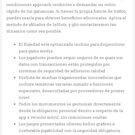
condiciones approach recibirlos o demandar un retiro
rápido de tus ganancias. Si tienes tu propia fuente de tráfico,
puedes usarla para obtener beneficios adicionales. Aplica al
metodo de afiliados de 1xSlots, y ght contactaremos tan
dinamico como sea posible.
El flojedad está optimizado incluso para dispositivos
para gama media.
Los jugadores pueden seguir seguros de os quais sus
datos con transacciones están protegidos por
sistemas de seguridad de adhesión calidad.
Disfrutá de muchas tragamonedas innovadoras que
incluye temáticas variadas sumado a funciones
especiales, desarrolladas por proveedores de primer
nivel.
Todos los movimientos se gestionan directamente
desde la obligación personal dentro a respeito de la
app o versión móvil, sin comisiones ocultas.
Los juegos presentados ofrecen bellos gráficos e
irrefutable jugabilidad con la seguridad obligatoria.