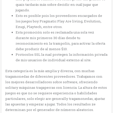
quais tardarás más sobre decidir en cuál jugar que
jugando.
Esto es posible pois los proveedores encargados de
los juegos boy Pragmatic Play Are living, Evolution,
Ezugi, Playtech, entre otros.
Esta promoción solo es reclamada una sola vez
durante mis primeros 30 días desde tu
reconocimiento en la trampolín, para activar la oferta
debe producir de al menos $10.
Protocolos SSL la cual protegen la información privada
de mis usuarios de individual externo al site.
Esta categoría es la más amplia y diversa, con muchas
tragamonedas de diferentes proveedores. Trabajamos con
los mejores desarrolladores sobre software, ofreciendo
solitary máquinas tragaperras con licencia. La altura de estos
juegos es que no se requiere experiencia o habilidades
particulares, solo elegir are generally tragamonedas, ajustar
las apuestas y empezar a jugar. Todos los resultados ze
determinan por el generador de números aleatorios.