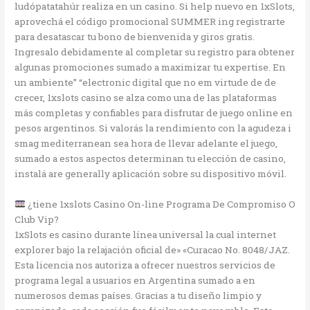
ludópatatahúr realiza en un casino. Si help nuevo en 1xSlots,
aprovechá el código promocional SUMMER ing registrarte
para desatascar tu bono de bienvenida y giros gratis.
Ingresalo debidamente al completar su registro para obtener
algunas promociones sumado a maximizar tu expertise. En
un ambiente” “electronic digital que no em virtude de de
crecer, 1xslots casino se alza como una de las plataformas
más completas y confiables para disfrutar de juego online en
pesos argentinos. Si valorás la rendimiento con la agudeza i
smag mediterranean sea hora de llevar adelante el juego,
sumado a estos aspectos determinan tu elección de casino,
instalá are generally aplicación sobre su dispositivo móvil.
¿tiene 1xslots Casino On-line Programa De Compromiso O
Club Vip?
1xSlots es casino durante línea universal la cual internet
explorer bajo la relajación oficial de» «Curacao No. 8048/JAZ.
Esta licencia nos autoriza a ofrecer nuestros servicios de
programa legal a usuarios en Argentina sumado a en
numerosos demas países. Gracias a tu diseño limpio y