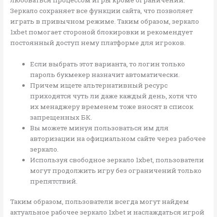
Зеркало сохраняет все функции сайта, что позволяет
играть в привычном режиме. Таким образом, зеркало
1xbet помогает стороной блокировки и рекомендует
постоянный доступ нему платформе для игроков.
Если выбрать этот варианта, то логин только
пароль букмекер назначит автоматически.
Причем ищете альтернативный ресурс
приходятся чуть ли даже каждый день, хотя что
их менаджеру временем тоже вносят в список
запрещенных БК.
Вы можете минуя пользоваться им для
авторизации на официальном сайте через рабочее
зеркало.
Используя свободное зеркало 1xbet, пользователи
могут продолжить игру без ограничений только
препятствий.
Таким образом, пользователи всегда могут найдем
актуальное рабочее зеркало 1xbet и наслаждаться игрой