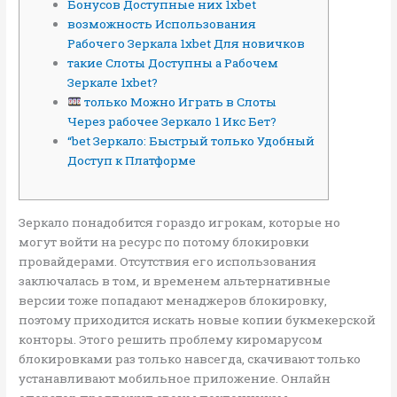
Бонусов Доступные них 1xbet
возможность Использования
Рабочего Зеркала 1xbet Для новичков
такие Слоты Доступны а Рабочем
Зеркале 1xbet?
только Можно Играть в Слоты
Через рабочее Зеркало 1 Икс Бет?
“bet Зеркало: Быстрый только Удобный
Доступ к Платформе
Зеркало понадобится гораздо игрокам, которые но
могут войти на ресурс по потому блокировки
провайдерами. Отсутствия его использования
заключалась в том, и временем альтернативные
версии тоже попадают менаджеров блокировку,
поэтому приходится искать новые копии букмекерской
конторы. Этого решить проблему киромарусом
блокировками раз только навсегда, скачивают только
устанавливают мобильное приложение. Онлайн