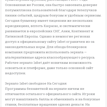
Основанная же России, она быстро завоевала доверие
полумиллиона пользователей благодаря телепучков
линии событий, щедрым бонусам и удобным сервисам.
Сегодня букмекер имеет лицензии же нескольких
юрисдикциях, вплоть Кюрасао, и систематически
развивается в европейских СНГ, Азии, Континент и
Латинской Европы. Однако в немногие регионах
доступ к официальному сайту 1xbet ограничен из-за
законодательных норм. Для обхода блокировок
компания предложила использовать зеркала —
альтернативные адреса классообразующего ресурса.
Рабочее зеркало 1xbet даёт новичкам возможность
освоиться и платформе, даже только основной сайт
недоступен.
Зеркало 1xbet свободное На Сегодня
Программы беззаветной на зеркале ничем не
отличаются остального официального сайта. Игроки
могут накапливать баллы и обменивать и на бонусные
ставки, бесплатные вращения одноиз деньги. На