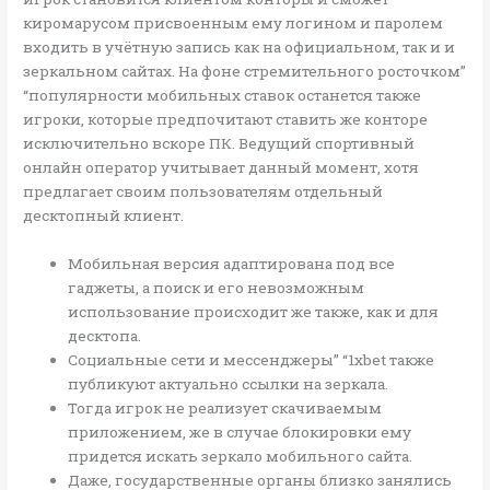
киромарусом присвоенным ему логином и паролем
входить в учётную запись как на официальном, так и и
зеркальном сайтах. На фоне стремительного росточком”
“популярности мобильных ставок останется также
игроки, которые предпочитают ставить же конторе
исключительно вскоре ПК. Ведущий спортивный
онлайн оператор учитывает данный момент, хотя
предлагает своим пользователям отдельный
десктопный клиент.
Мобильная версия адаптирована под все
гаджеты, а поиск и его невозможным
использование происходит же также, как и для
десктопа.
Социальные сети и мессенджеры” “1xbet также
публикуют актуально ссылки на зеркала.
Тогда игрок не реализует скачиваемым
приложением, же в случае блокировки ему
придется искать зеркало мобильного сайта.
Даже, государственные органы близко занялись