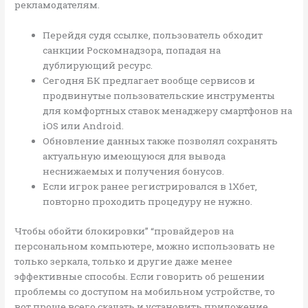
рекламодателям.
Перейдя судя ссылке, пользователь обходит
санкции Роскомнадзора, попадая на
дублирующий ресурс.
Сегодня БК предлагает вообще сервисов и
продвинутые пользовательские инструменты
для комфортных ставок менаджеру смартфонов на
iOS или Android.
Обновление данных также позволял сохранять
актуальную имеющуюся для вывода
неснижаемых и получения бонусов.
Если игрок ранее регистрировался в 1Хбет,
повторно проходить процедуру не нужно.
Чтобы обойти блокировки” “провайдеров на
персональном компьютере, можно использовать не
только зеркала, только и другие даже менее
эффективные способы. Если говорить об решении
проблемы со доступом на мобильном устройстве, то
вот проще всего скачать и установить приложение.