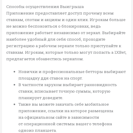
Способы осуществления Выигрыша
Приложение предоставляет доступ прочему всем
ставкам, слотам и акциям и один клик. Игрокам больше
не можно беспокоиться о блокировках, ведь
приложение работает независимо от зеркал. Выбирайте
наиболее удобный для себя способ, проходите
регистрацию а рабочем зеркале только приступайте к
ставкам. Игрокам, которые только могут попасть а 1XBet,
предлагается обзавестись зеркалом.
Новички и профессиональные бетторы выбирают
площадку ддя ставок на спорт.
В частности зарухом выбирает разновидность
ставки, вписывает точную суммы, которую
планирует доведите.
Также вы можете закачать себе мобильное
приложение, ссылки на которое размещены
на официальном сайте в зависимости
от операционной системы вашего телефона
одноиз планшета.