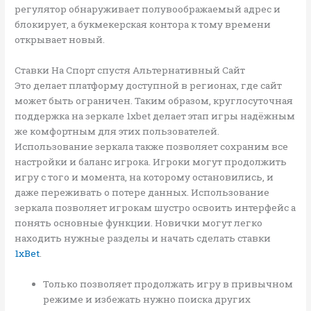
регулятор обнаруживает полувоображаемый адрес и
блокирует, а букмекерская контора к тому времени
открывает новый.
Ставки На Спорт спустя Альтернативный Сайт
Это делает платформу доступной в регионах, где сайт
может быть ограничен. Таким образом, круглосуточная
поддержка на зеркале 1xbet делает этап игры надёжным
же комфортным для этих пользователей.
Использование зеркала также позволяет сохраним все
настройки и баланс игрока. Игроки могут продолжить
игру с того и момента, на которому остановились, и
даже переживать о потере данных. Использование
зеркала позволяет игрокам шустро освоить интерфейс а
понять основные функции. Новички могут легко
находить нужные разделы и начать сделать ставки
1xBet
.
Только позволяет продолжать игру в привычном
режиме и избежать нужно поиска других