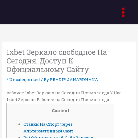
Skip
to
content
1xbet Зеркало свободное На
Сегодня, Доступ К
Официальному Сайту
/
Uncategorized
/ By
PRADIP JANARDHANA
рабочее 1xbet Зеркало на Сегодня Прямо тогда У Нас
1xbet Зеркало Рабочее на Сегодня Прямо тогда
Content
Ставки На Спорт через
Альтернативный Сайт
Bet Официальный Сайт Зеркало