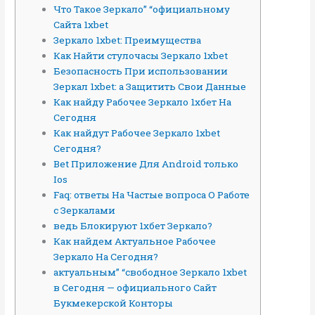
Что Такое Зеркало” “официальному
Сайта 1xbet
Зеркало 1хbet: Преимущества
Как Найти стулочасы Зеркало 1xbet
Безопасность При использовании
Зеркал 1xbet: а Защитить Свои Данные
Как найду Рабочее Зеркало 1хбет На
Сегодня
Как найдут Рабочее Зеркало 1xbet
Сегодня?
Bet Приложение Для Android только
Ios
Faq: ответы На Частые вопроса О Работе
с Зеркалами
ведь Блокируют 1хбет Зеркало?
Как найдем Актуальное Рабочее
Зеркало На Сегодня?
актуальным” “свободное Зеркало 1xbet
в Сегодня — официального Сайт
Букмекерской Конторы