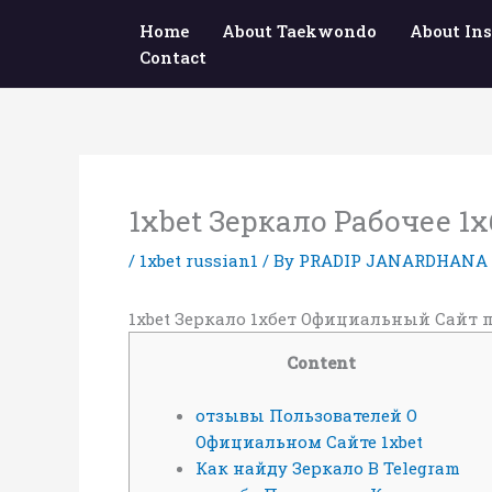
Skip
Home
About Taekwondo
About Ins
to
Contact
content
1xbet Зеркало Рабочее 
/
1xbet russian1
/ By
PRADIP JANARDHANA
1xbet Зеркало 1хбет Официальный Сайт 
Content
отзывы Пользователей О
Официальном Сайте 1xbet
Как найду Зеркало В Telegram