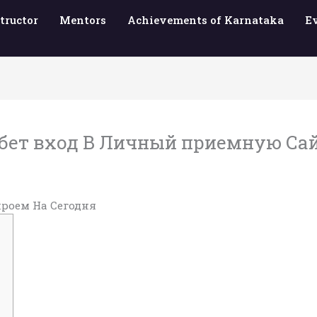
tructor
Mentors
Achievements of Karnataka
E
1хбет вход В Личный приемную Са
проем На Сегодня