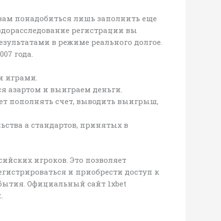
о вам понадобиться лишь заполнить еще
евдорасследование регистрации вы
езультатами в режиме реального долгое.
07 года.
и играми.
ся азартом и выиграем деньги.
ет пополнять счет, выводить выигрыш,
льства а стандартов, принятых в
ийских игроков. Это позволяет
егистрироваться и приобрести доступ к
бытия. Официальный сайт 1xbet
.