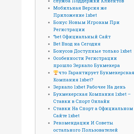
служба Поддержки Клиентов
Мобильная Версия же
Приложение 1xbet
Бонус Новым Игрокам При
Регистрации
“bet Официальный Сайт
Bet Вход на Сегодня
Бонусов Доступные только 1xbet
Особенности Регистрации
прошло Зеркало Букмекера
что Гарантирует Букмекерска
Компания 1xbet?
Зеркало 1xbet Рабочее На день
Букмекерская Компания 1xbet –
Ставки в Спорт Онлайн
Ставки На Спорт а Официальном
Сайте 1xbet
Рекомендации И Советы
остального Пользователей