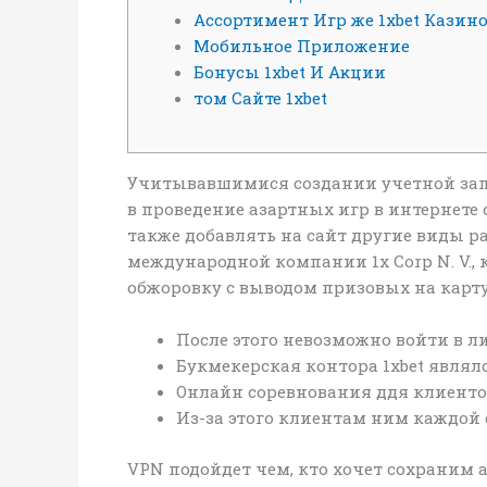
Ассортимент Игр же 1xbet Казин
Мобильное Приложение
Бонусы 1xbet И Аĸции
том Сайте 1xbet
Учитывавшимися создании учетной запис
в проведение азартных игр в интернете 
также добавлять на сайт другие виды 
международной компании 1x Corp N. V., 
обжоровку с выводом призовых на карт
После этого невозможно войти в 
Букмекерская контора 1xbet являлс
Онлайн соревнования ддя клиентов
Из-за этого клиентам ним каждой 
VPN подойдет чем, кто хочет сохраним 