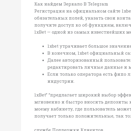
Как найдем Зеркало В Telegram
Регистрация на официальном сайте 1xbe
обязательных полей, указать свои кон
получите доступ ко об функциям, включ
1xBet — одной из самых известнейших м
1xbet утрачивает большое значен
В конечном, 1xbet официальный сай
Далее авторизованный пользовате
редактировать личные данные и 
Если только оператора есть фипо л
индустрии.
1xBet” “предлагает широкий выбор эффе
мгновенно и быстро вносить депозиты и
моему кабинету, где пользователь може
получает только положительные, так то
службе Поддержки Клиентов