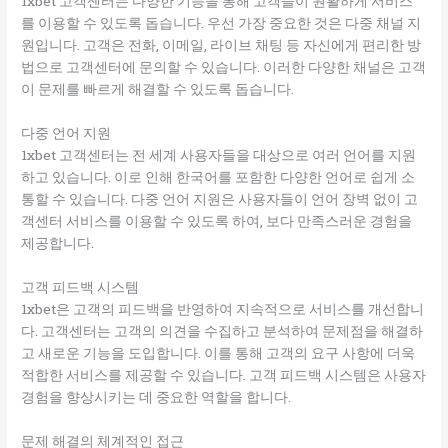
1xbet 고객센터는 다양한 기능을 통해 고객들이 원활하게 서비스
를 이용할 수 있도록 돕습니다. 우선 가장 중요한 것은 다중 채널 지
원입니다. 고객은 전화, 이메일, 라이브 채팅 등 자신에게 편리한 방
법으로 고객센터에 문의할 수 있습니다. 이러한 다양한 채널은 고객
이 문제를 빠르게 해결할 수 있도록 돕습니다.
다중 언어 지원
1xbet 고객센터는 전 세계 사용자들을 대상으로 여러 언어를 지원
하고 있습니다. 이로 인해 한국어를 포함한 다양한 언어로 쉽게 소
통할 수 있습니다. 다중 언어 지원은 사용자들이 언어 장벽 없이 고
객센터 서비스를 이용할 수 있도록 하여, 보다 만족스러운 경험을
제공합니다.
고객 피드백 시스템
1xbet은 고객의 피드백을 반영하여 지속적으로 서비스를 개선합니
다. 고객센터는 고객의 의견을 수집하고 분석하여 문제점을 해결하
고 새로운 기능을 도입합니다. 이를 통해 고객의 요구 사항에 더욱
적합한 서비스를 제공할 수 있습니다. 고객 피드백 시스템은 사용자
경험을 향상시키는 데 중요한 역할을 합니다.
문제 해결의 체계적인 접근